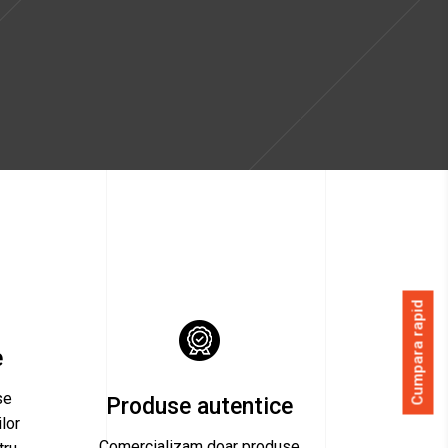
Cumpara rapid
e
se
Produse autentice
lor
Comercializam doar produse