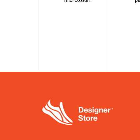
mici costuri.
pa