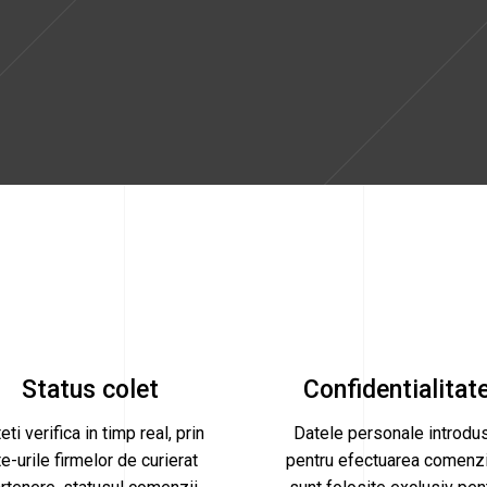
Status colet
Confidentialitat
eti verifica in timp real, prin
Datele personale introdu
te-urile firmelor de curierat
pentru efectuarea comenzi