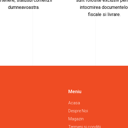
rtenere, statusul comenzii
sunt folosite exclusiv pen
dumneavoastra.
intocmirea documentelo
fiscale si livrare.
Meniu
Acasa
Despre Noi
Magazin
Termeni si conditii