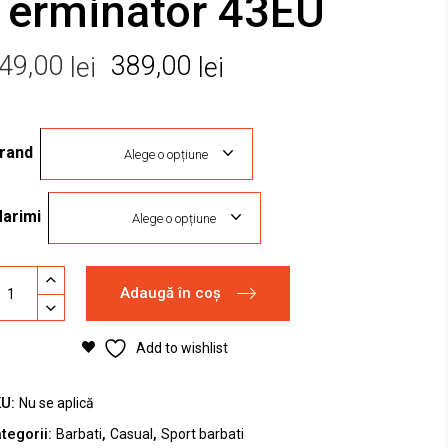
Terminator 43EU
Prețul
Prețul
49,00
389,00
lei
lei
inițial
curent
a
este:
rand
fost:
389,00 lei.
Alege o opțiune
649,00 lei.
arimi
Alege o opțiune
ete
Adaugă în coș
ort
ke
Add to wishlist
rminator
3EU
antity
KU:
Nu se aplică
tegorii:
,
,
Barbati
Casual
Sport barbati