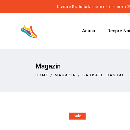
Livrare Gratuita
la comenzi de minim 39
Acasa
Despre No
Magazin
,
,
HOME
/
MAGAZIN
/
BARBATI
CASUAL
Sale