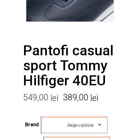
Pantofi casual
sport Tommy
Hilfiger 40EU
Prețul
Prețul
549,00
389,00
lei
lei
inițial
curent
a
este:
Brand
fost:
389,00 lei.
Alege o opțiune
549,00 lei.