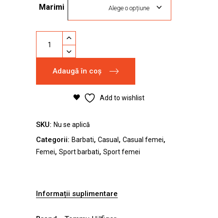
Marimi
Alege o opțiune
Pantofi
casual
sport
Adaugă în coș
Tommy
Hilfiger
40EU
Add to wishlist
quantity
SKU:
Nu se aplică
Categorii:
,
,
,
Barbati
Casual
Casual femei
,
,
Femei
Sport barbati
Sport femei
Informații suplimentare