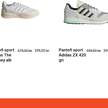
Acest
Acest
produs
produs
are
are
fi sport
Pantofi sport
Prețul
Prețul
Pre
379,00
lei
299,00
lei
499,00
lei
34
mai
mai
as The
Adidas ZX 420
inițial
curent
iniț
multe
multe
ey alb
gri
a
este:
a
variații.
variații.
fost:
299,00 lei.
fos
Opțiunile
Opțiunile
379,00 lei.
499
pot
pot
fi
fi
alese
alese
în
în
pagina
pagina
produsului.
produsului.