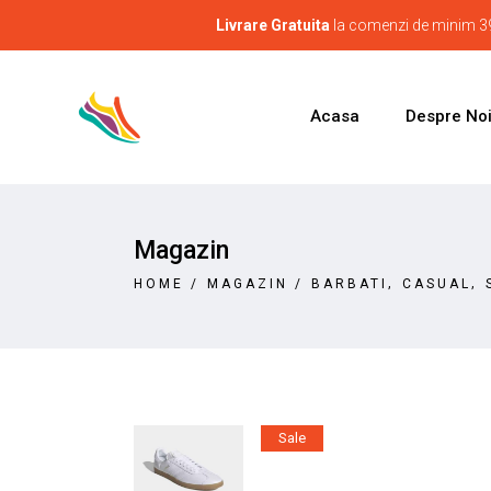
Livrare Gratuita
la comenzi de minim 39
Acasa
Despre No
Magazin
,
,
HOME
/
MAGAZIN
/
BARBATI
CASUAL
Sale