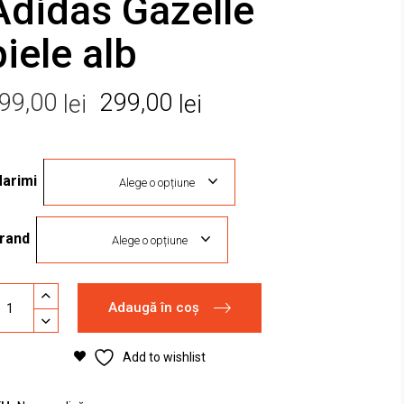
Adidas Gazelle
piele alb
Prețul
Prețul
99,00
299,00
lei
lei
inițial
curent
a
este:
arimi
fost:
299,00 lei.
Alege o opțiune
399,00 lei.
rand
Alege o opțiune
ntofi
Adaugă în coș
ort
idas
Add to wishlist
zelle
ele