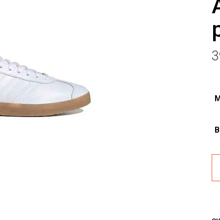
3
M
B
Pa
sp
Ad
Ga
pi