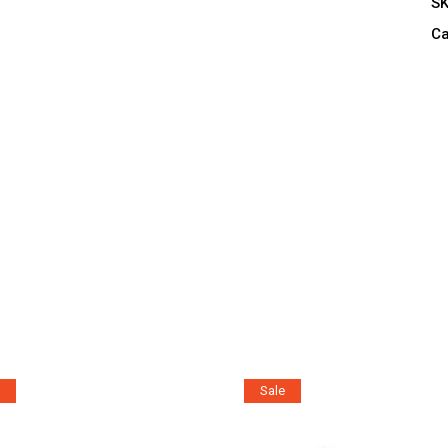
al
S
qu
Ca
Sale