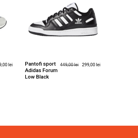
Acest
produs
are
Pantofi sport
țul
Prețul
Prețul
Prețul
9,00
lei
449,00
lei
299,00
lei
mai
Adidas Forum
ial
curent
inițial
curent
multe
Low Black
este:
a
este:
variații.
t:
349,00 lei.
fost:
299,00 lei.
Opțiunile
,00 lei.
449,00 lei.
pot
fi
alese
în
pagina
produsului.