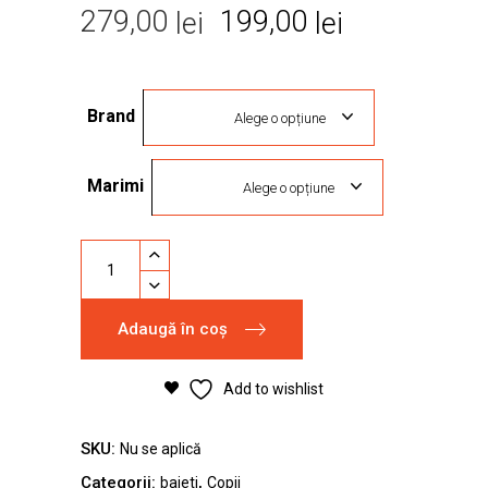
Prețul
Prețul
279,00
199,00
lei
lei
inițial
curent
a
este:
Brand
fost:
199,00 lei.
Alege o opțiune
279,00 lei.
Marimi
Alege o opțiune
Pantofi
sport
Adidas
Adaugă în coș
Runfalcon
3.0
albastru
Add to wishlist
quantity
SKU:
Nu se aplică
Categorii:
,
baieti
Copii