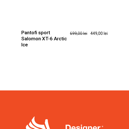
Acest
produs
are
Pantofi sport
Prețul
Prețul
699,00
lei
449,00
lei
mai
Salomon XT-6 Arctic
inițial
curent
multe
Ice
a
este:
variații.
fost:
449,00 lei.
Opțiunile
699,00 lei.
pot
fi
alese
în
pagina
produsului.