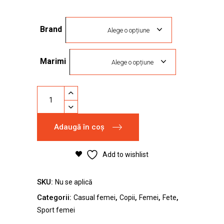
inițial
curent
a
este:
Brand
fost:
229,00 lei.
Alege o opțiune
299,00 lei.
Marimi
Alege o opțiune
Pantofi
sport
Adidas
Adaugă în coș
Swift
Pink
quantity
Add to wishlist
SKU:
Nu se aplică
Categorii:
,
,
,
,
Casual femei
Copii
Femei
Fete
Sport femei