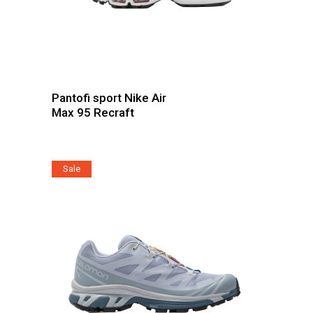
Acest
produs
are
Pantofi sport Nike Air
mai
Max 95 Recraft
multe
variații.
Opțiunile
Sale
pot
fi
alese
în
pagina
produsului.