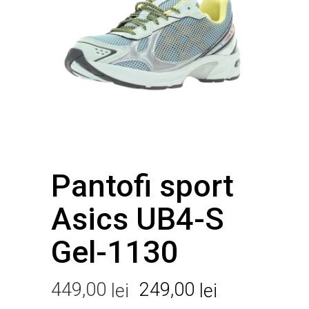
Pantofi sport
Asics UB4-S
Gel-1130
Prețul
Prețul
449,00
249,00
lei
lei