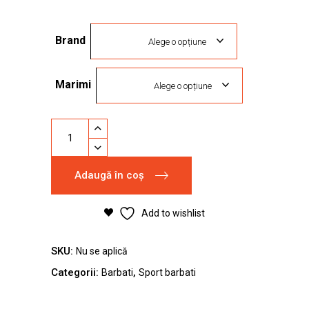
inițial
curent
a
este:
Brand
fost:
249,00 lei.
Alege o opțiune
449,00 lei.
Marimi
Alege o opțiune
Pantofi
sport
Asics
Adaugă în coș
UB4-
S
Gel-
Add to wishlist
1130
quantity
SKU:
Nu se aplică
Categorii:
,
Barbati
Sport barbati