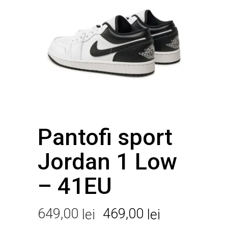
Pantofi sport
Jordan 1 Low
– 41EU
Prețul
Prețul
649,00
469,00
lei
lei