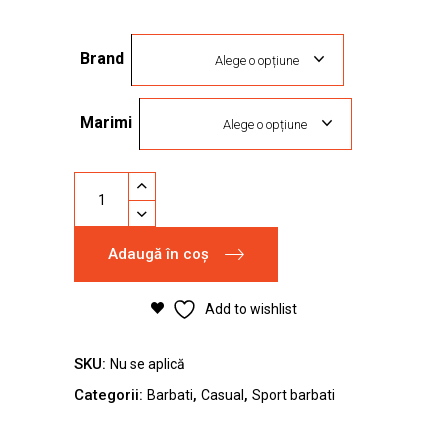
inițial
curent
a
este:
Brand
fost:
469,00 lei.
Alege o opțiune
649,00 lei.
Marimi
Alege o opțiune
Pantofi
sport
Jordan
Adaugă în coș
1
Low
-
Add to wishlist
41EU
quantity
SKU:
Nu se aplică
Categorii:
,
,
Barbati
Casual
Sport barbati