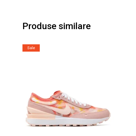
Produse similare
Sale
Acest
produs