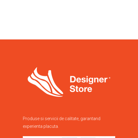
fost:
169,00 lei.
Opțiunile
249,00 lei.
pot
fi
alese
în
pagina
produsului.
Produse si servicii de calitate, garantand
experienta placuta.