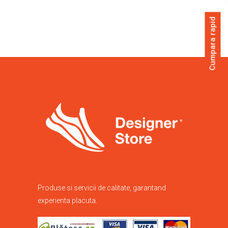
Cumpara rapid
Produse si servicii de calitate, garantand
experienta placuta.