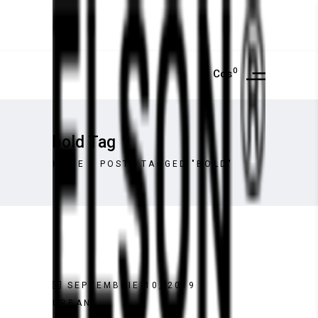
0
Cos
bold Tag
HOME
/
POSTS TAGGED "BOLD"
SEPTEMBRIE 10, 2019
URBAN