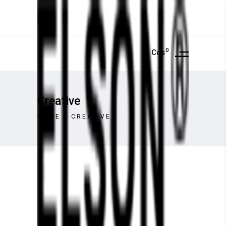
0
Cos
Creative
HOME
/
CREATIVE