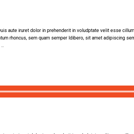
uis aute iruret dolor in prehenderit in voludptate velit esse cillum
tum rhoncus, sem quam semper ldibero, sit amet adipiscing se
e
n