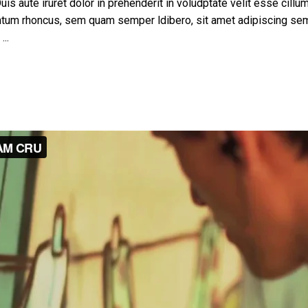
uis aute iruret dolor in prehenderit in voludptate velit esse cillum
tum rhoncus, sem quam semper ldibero, sit amet adipiscing se
e