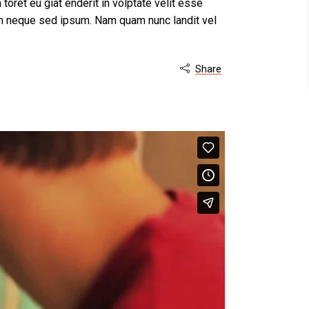
 toret eu giat enderit in volptate velit esse
sau
m neque sed ipsum. Nam quam nunc landit vel
micșora
volumul.
Share
