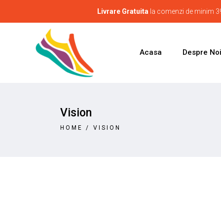
Livrare Gratuita
la comenzi de minim 39
Acasa
Despre No
Vision
HOME
/
VISION