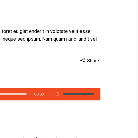
 toret eu giat enderit in volptate velit esse
m neque sed ipsum. Nam quam nunc landit vel
Share

Folosește
00:00
tastele
săgeată
sus/jos
pentru
a
mări