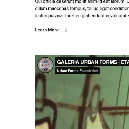
Qui officia deserunt mollit anim id est labrum. D
cillum maecenas tempus, tellus eget condimen
luctus pulvinar toret eu giat enderit in voluptat
Learn More