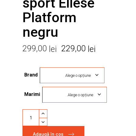
sport Ellese
Platform
negru
Prețul
Prețul
299,00
229,00
lei
lei
inițial
curent
a
este:
Brand
fost:
229,00 lei.
Alege o opțiune
299,00 lei.
Marimi
Alege o opțiune
Pantofi
casual
sport
Adaugă în coș
Ellese