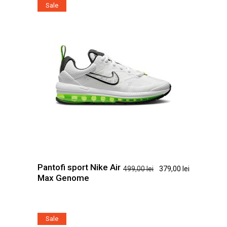
Sale
pot
fi
alese
în
pagina
produsului.
Pantofi sport Nike Air
Prețul
Prețul
499,00
lei
379,00
lei
Max Genome
inițial
curent
a
este:
fost:
379,00 lei.
499,00 lei.
Sale