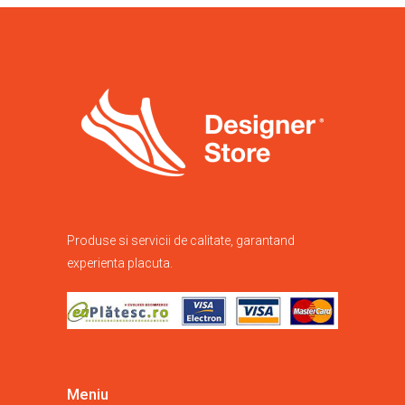
în
pagina
produsului.
Produse si servicii de calitate, garantand
experienta placuta.
Meniu