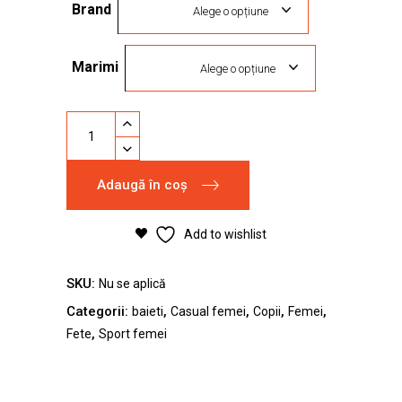
Brand
fost:
229,00 lei.
Alege o opțiune
299,00 lei.
Marimi
Alege o opțiune
Pantofi
sport
Fila
Adaugă în coș
Ray
Tracer
quantity
Add to wishlist
SKU:
Nu se aplică
Categorii:
,
,
,
,
baieti
Casual femei
Copii
Femei
,
Fete
Sport femei