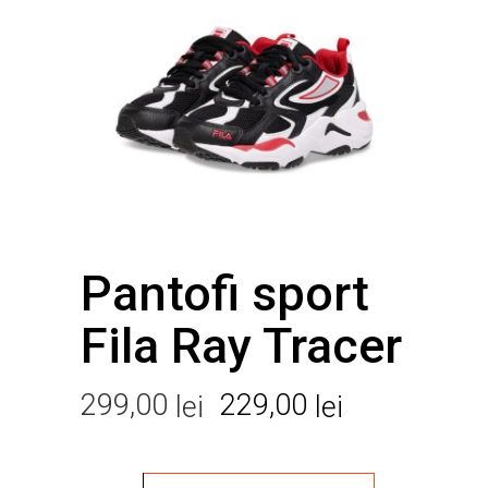
Pantofi sport
Fila Ray Tracer
Prețul
Prețul
299,00
229,00
lei
lei
inițial
curent
a
este: