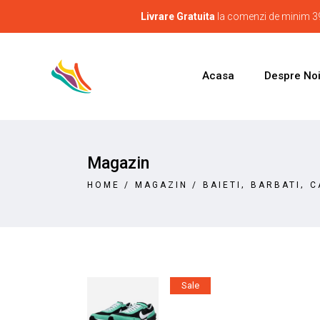
Livrare Gratuita
la comenzi de minim 39
Acasa
Despre No
Magazin
,
,
HOME
/
MAGAZIN
/
BAIETI
BARBATI
C
Sale