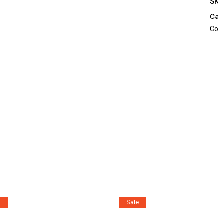
3
S
qu
Ca
Co
Sale