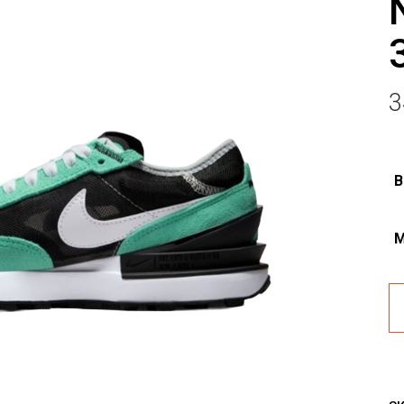
3
B
M
Pa
sp
NI
Wa
O