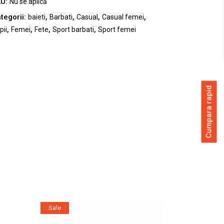
8EU
KU:
Nu se aplică
antity
tegorii:
,
,
,
,
baieti
Barbati
Casual
Casual femei
,
,
,
,
pii
Femei
Fete
Sport barbati
Sport femei
Cumpara rapid
Sale