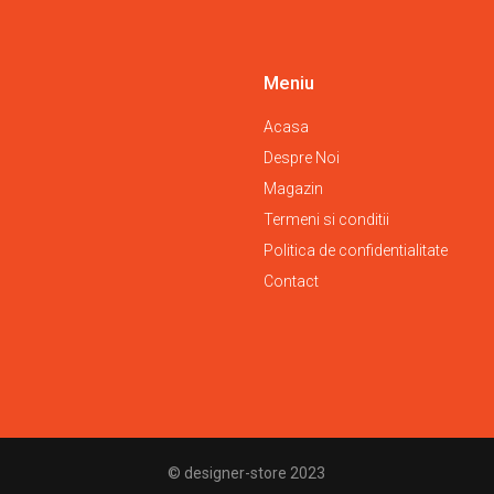
produsului.
produsului.
Meniu
Acasa
Despre Noi
Magazin
Termeni si conditii
Politica de confidentialitate
Contact
© designer-store 2023