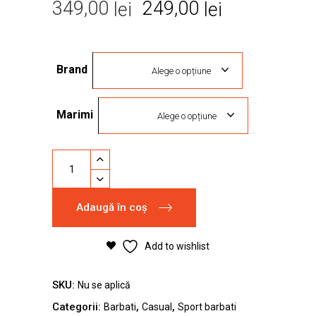
Prețul
Prețul
349,00
249,00
lei
lei
inițial
curent
a
este:
Brand
fost:
249,00 lei.
Alege o opțiune
349,00 lei.
Marimi
Alege o opțiune
Pantofi
sport
Puma
Adaugă în coș
Roma
Basic
Black
Add to wishlist
quantity
SKU:
Nu se aplică
Categorii:
,
,
Barbati
Casual
Sport barbati