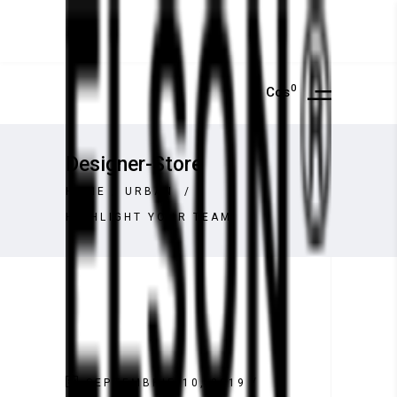
0
Cos
Designer-Store
HOME
/
URBAN
/
HIGHLIGHT YOUR TEAM
SEPTEMBRIE 10, 2019